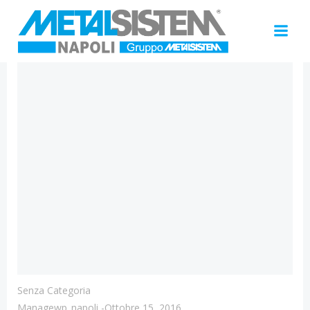
Vai
al
contenuto
Senza Categoria
Managewp_napoli
-
Ottobre 15, 2016