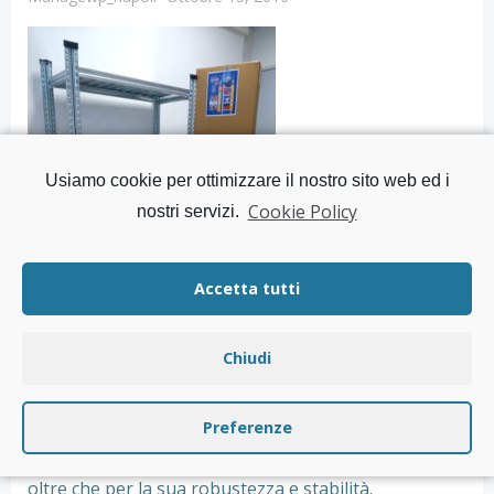
Usiamo cookie per ottimizzare il nostro sito web ed i
Cookie Policy
nostri servizi.
Accetta tutti
Chiudi
Abbiamo il piacere di presentarVi il kit “SIMPLY
SUPER”.
Preferenze
Si distingue per il suo design accattivante “hi-tech”
oltre che per la sua robustezza e stabilità.